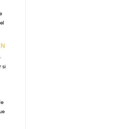
e
el
EN
e
 si
de
que