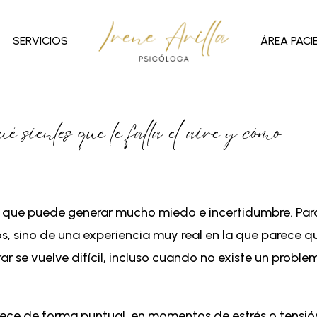
SERVICIOS
ÁREA PACI
 sientes que te falta el aire y cómo
 que puede generar mucho miedo e incertidumbre. Par
ios, sino de una experiencia muy real en la que parece q
irar se vuelve difícil, incluso cuando no existe un proble
rece de forma puntual, en momentos de estrés o tensió