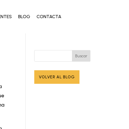
ENTES
BLOG
CONTACTA
Buscar
VOLVER AL BLOG
a
ue
ma
n