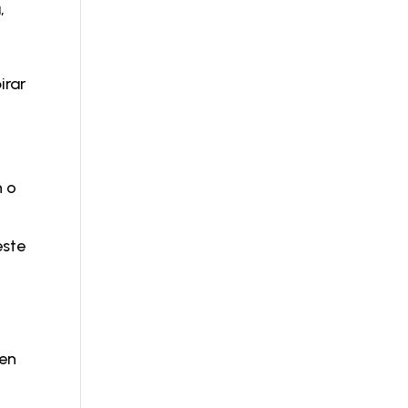
,
irar
n o
este
 en