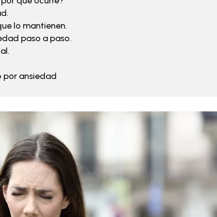
 por qué ocurre?
ad.
que lo mantienen.
edad paso a paso.
al.
o por ansiedad