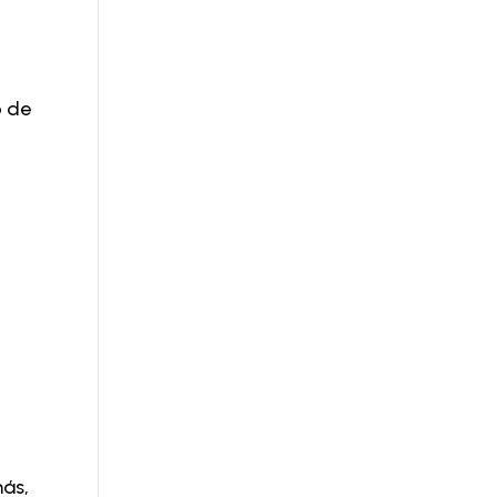
o de
ás,